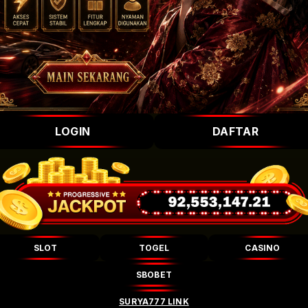
LOGIN
DAFTAR
SLOT
TOGEL
CASINO
SBOBET
SURYA777 LINK